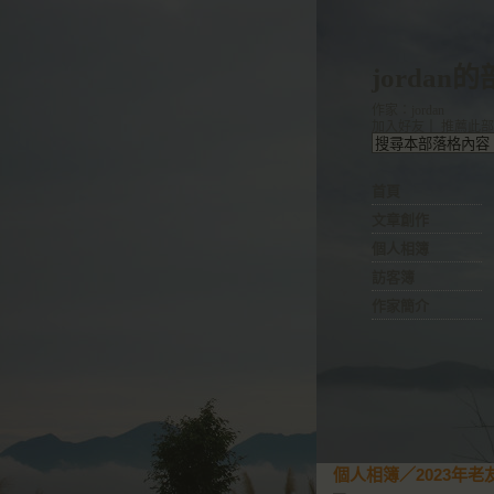
jordan
作家：jordan
加入好友
｜
推薦此部
首頁
文章創作
個人相簿
訪客簿
作家簡介
個人相簿
／
2023年