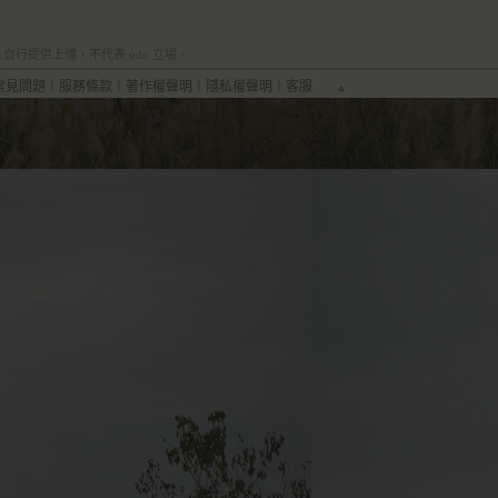
行提供上傳，不代表 udn 立場。
常見問題
︱
服務條款
︱
著作權聲明
︱
隱私權聲明
︱
客服