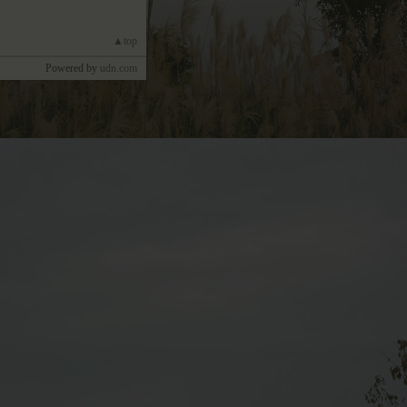
▲top
Powered by
udn.com