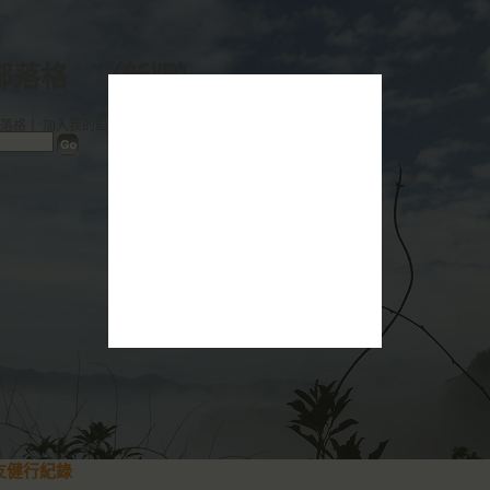
的部落格
（
新版
）
落格
｜
加入我的最愛
｜
訂閱最新相片
老友健行紀錄