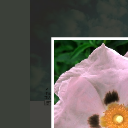
。
（
新版
）
作家：christina koo
加入好友
｜
推薦此部落格
｜
加入我的最愛
｜
訂閱最新