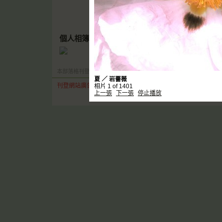
首頁
文章創作
個人
個人相簿
／
夏
本部落格刊登之內容為作者個人自行提供上傳，不代表 udn 立場。
夏 ／ 岩薔薇
刊登網站廣告
︱
關於我們
︱
常見問題
︱
服務條款
︱
著作權聲明
相片 1 of 1401
上一張
下一張
停止播放