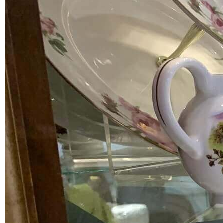
本部落格刊登之內容為作者個人自行提供上傳，不代表 udn 立場。
刊登網站廣告
︱
關於我們
︱
常見問題
︱
服務條款
︱
著作權聲明