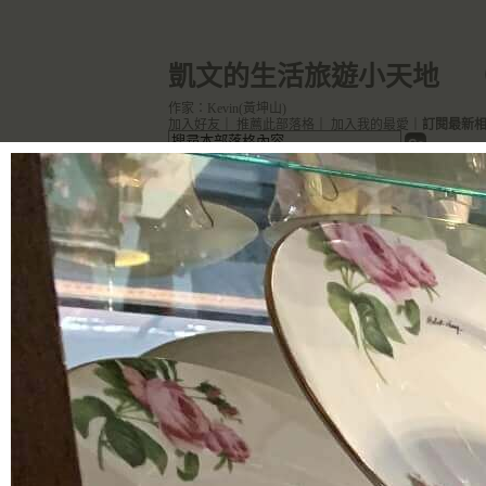
凱文的生活旅遊小天地
作家：Kevin(黃坤山)
加入好友
｜
推薦此部落格
｜
加入我的最愛
｜
訂閱最新
首頁
文章創作
個人
個人相簿
／
2022/11/06 台中一日遊