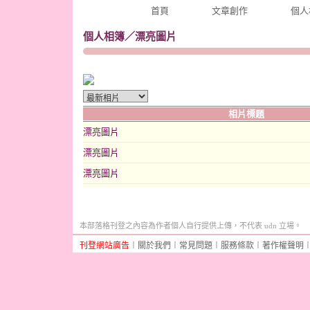
首頁
文章創作
個人
個人相簿
／
漂亮圖片
相片標題
漂亮圖片
漂亮圖片
漂亮圖片
本部落格刊登之內容為作者個人自行提供上傳，不代表 udn 立場。
刊登網站廣告
︱
關於我們
︱
常見問題
︱
服務條款
︱
著作權聲明