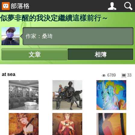
似夢非醒的我決定繼續這樣前行～
作家：桑琦
文章
相簿
at sea
6789
33