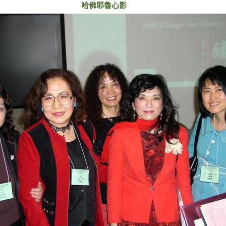
哈佛耶魯心影