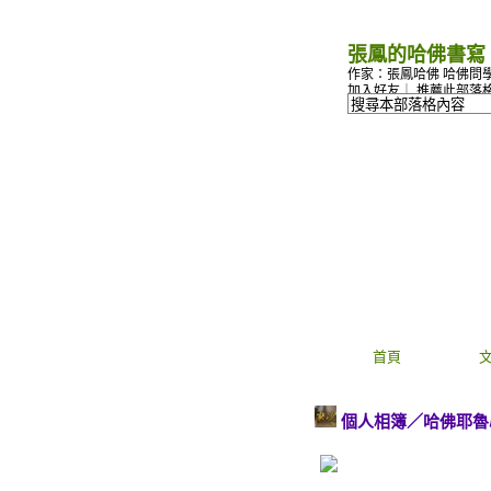
張鳳的哈佛書寫
作家：張鳳哈佛 哈佛問
加入好友
｜
推薦此部落
首頁
個人相簿
／
哈佛耶魯