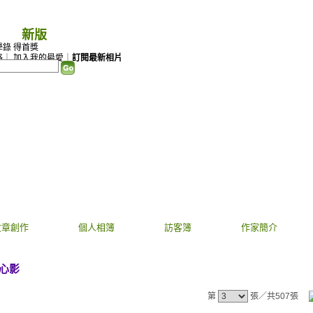
（
新版
）
學錄 得首獎
格
｜
加入我的最愛
｜
訂閱最新相片
文章創作
個人相簿
訪客簿
作家簡介
心影
第
張／共507張