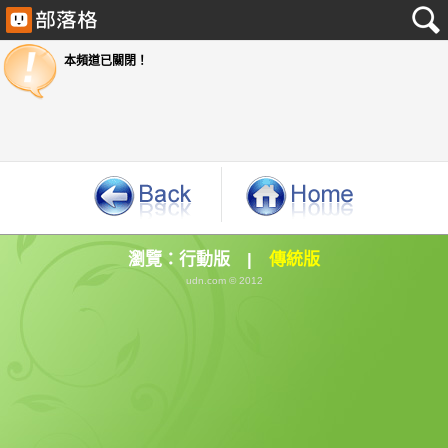
本頻道已關閉！
瀏覽：
行動版
|
傳統版
udn.com © 2012