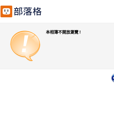
本相簿不開放瀏覽 !
一頁