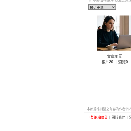
☆ 本部落格相簿 歡迎會員回
文章用圖
相片
20
｜瀏覽
0
本部落格刊登之內容為作者個人自
刊登網站廣告
︱
關於我們
︱