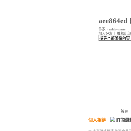
aee864e
作家：ashleymarie
加入好友
｜
推薦此部
首頁
個人相簿
訂閱最