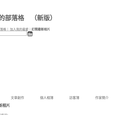
d 的部落格
（
新版
）
落格
｜
加入我的最愛
｜
訂閱最新相片
文章創作
個人相簿
訪客簿
作家簡介
新相片