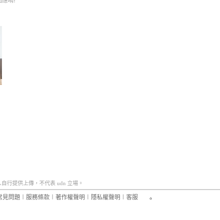
應唷!
行提供上傳，不代表 udn 立場。
常見問題
︱
服務條款
︱
著作權聲明
︱
隱私權聲明
︱
客服