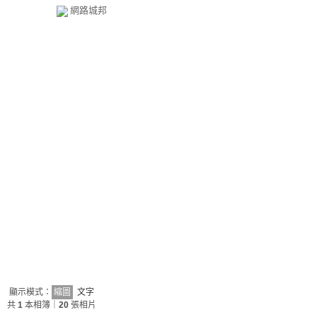
網路城邦
顯示模式：
縮圖
文字
共
1
本相簿｜
20
張相片