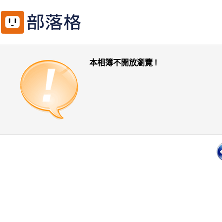
本相簿不開放瀏覽 !
一頁