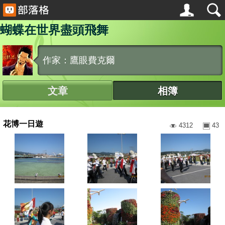
蝴蝶在世界盡頭飛舞
作家：鷹眼費克爾
文章
相簿
花博一日遊
4312
43