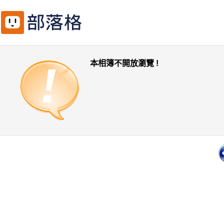
本相簿不開放瀏覽 !
一頁