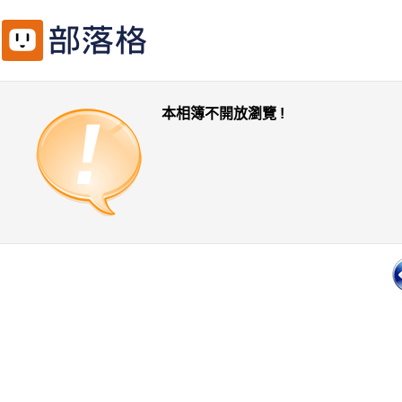
本相簿不開放瀏覽 !
一頁