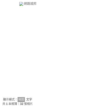
網路城邦
顯示模式：
縮圖
文字
共
1
本相簿｜
32
張相片