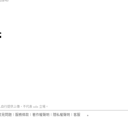
應唷!
行提供上傳，不代表 udn 立場。
常見問題
︱
服務條款
︱
著作權聲明
︱
隱私權聲明
︱
客服