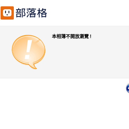
本相簿不開放瀏覽 !
一頁